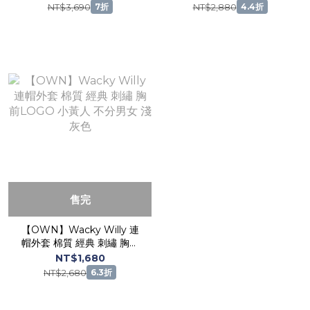
人 韓國 春夏新品 黑色 淺黃
Oversize
NT$3,690
NT$2,880
7折
4.4折
售完
【OWN】Wacky Willy 連
帽外套 棉質 經典 刺繡 胸前
LOGO 小黃人 不分男女 淺
NT$1,680
灰色
NT$2,680
6.3折