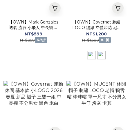
【OWN】Mark Gonzales
【OWN】Covernat 刺繡
透氣 流行 小飛人 中長襪 三
LOGO 縫線 立體印花 尼龍
雙一組 男女通用
防潑水 棒球帽 經典 鴨舌 帽
NT$599
NT$1,280
子 老帽 單一尺寸 不分男女
NT$899
NT$1,580
6.7折
8.1折
深藍 芥末黃