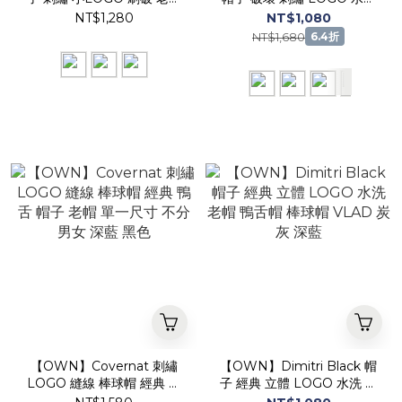
鴨舌帽 棒球帽 Karina TWS
老帽 鴨舌帽 棒球帽 百搭 單
NT$1,280
NT$1,080
同款 NY LA B 洋基 藍色 粉
一尺寸 不分男女 共10款
NT$1,680
6.4折
色 卡其
【OWN】Covernat 刺繡
【OWN】Dimitri Black 帽
LOGO 縫線 棒球帽 經典 鴨
子 經典 立體 LOGO 水洗 老
舌 帽子 老帽 單一尺寸 不分
帽 鴨舌帽 棒球帽 VLAD 炭