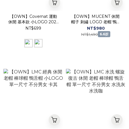
【OWN】Covernat 運動
【OWN】MUCENT 休閒
休閒 基本款 小LOGO 2026
帽子 刺繡 LOGO 老帽 鴨舌
春夏 新品 襪子 三雙一組 中
帽 棒球帽 單一尺寸 不分男
NT$699
NT$980
長襪 不分男女 黑色 米白
女 牛仔 炭灰 卡其
NT$1,490
6.6折