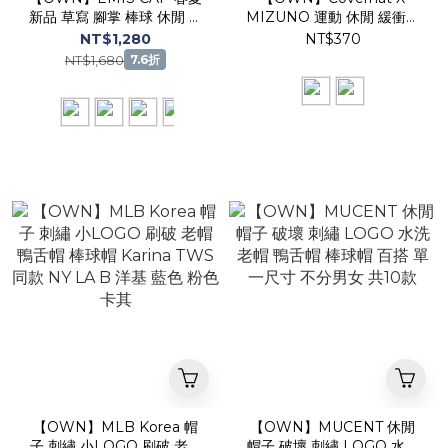
新品 草寫 腳掌 棒球 休閒 老
MIZUNO 運動 休閒 緩衝襪
帽 不分男女 米白 咖啡色 淺
2026 春夏 新品 聯名 襪子
NT$1,280
NT$370
綠 淺藍 粉色
單雙 中長襪 不分男女 卡其
NT$1,680
7.6折
咖啡色
【OWN】MLB Korea 帽
【OWN】MUCENT 休閒
子 刺繡 小LOGO 刷破 老帽
帽子 破壞 刺繡 LOGO 水洗