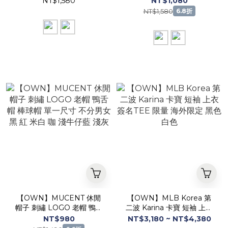
NT$1,580
NT$1,080
男女 深藍 黑色
灰 深藍
NT$1,580
6.8折
【OWN】MUCENT 休閒
【OWN】MLB Korea 第
帽子 刺繡 LOGO 老帽 鴨舌
二波 Karina 卡寶 短袖 上衣
帽 棒球帽 單一尺寸 不分男
簽名TEE 限量 海外限定 黑
NT$980
NT$3,180 ~ NT$4,380
女 黑 紅 米白 咖 淺牛仔藍
色 白色