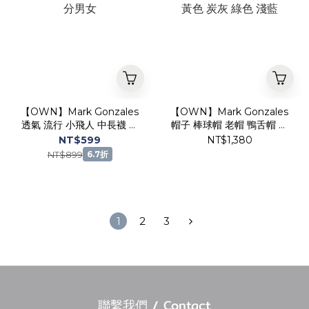
【OWN】Mark Gonzales
【OWN】Mark Gonzales
透氣 流行 小飛人 中長襪 三
帽子 棒球帽 老帽 鴨舌帽 刺
雙一組 小Logo 不分男女
繡 水洗 深藍 紅色 黃色 炭灰
NT$599
NT$1,380
綠色 淺藍
NT$899
6.7折
1
2
3
聯繫我們 / Contact