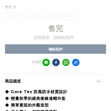
尺寸
: S
S
M
L
XL
2XL
3XL
售完
若想購買，請聯絡我們。
聯絡我們
分享到
商品描述
◆ Gore Tex 防風防水材質設計
◆ 輕量秋季的經典衝鋒連帽外套
◆ 簡單素面的外觀造型