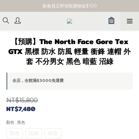
單筆消費滿 $3000 即享免運
新會員立即領取購物金$100
單筆消費滿 $3000 即享免運
【預購】The North Face Gore Tex
GTX 黑標 防水 防風 輕量 衝鋒 連帽 外
套 不分男女 黑色 暗藍 沼綠
全店，全館滿$3000免運費
NT$15,800
NT$7,480
顏色
: 黑色
黑色
沼綠
暗藍