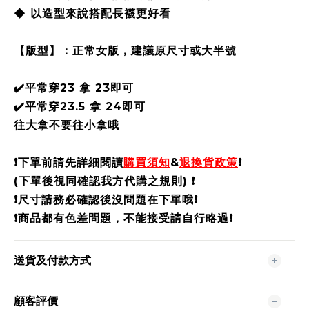
◆ 以造型來說搭配長襪更好看
【版型】：正常女版，建議原尺寸或大半號
✔️平常穿23 拿 23即可
✔️平常穿23.5 拿 24即可
往大拿不要往小拿哦
❗️
下單前請先詳細閱讀
購買須知
&
退換貨政策
❗️
(下單後視同確認我方代購之規則)
❗️
❗️尺寸請務必確認後沒問題在下單哦❗️
❗️商品都有色差問題，不能接受請自行略過❗️
送貨及付款方式
顧客評價