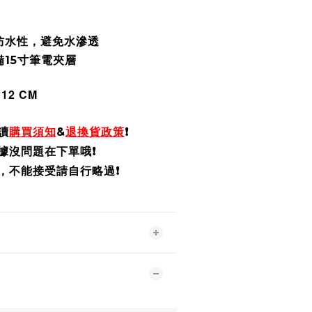
防水性，避免水滲透
15寸筆電夾層
 12 CM
讀
購買須知
&
退換貨政策
❗️
據沒問題在下單哦❗️
，不能接受請自行略過❗️