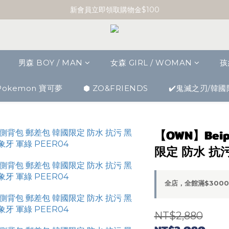
單筆消費滿 $3000 即享免運
新會員立即領取購物金$100
單筆消費滿 $3000 即享免運
男森 BOY / MAN
女森 GIRL / WOMAN
孩
Pokemon 寶可夢
⬢ ZO&FRIENDS
✔️鬼滅之刃/韓國
【OWN】Bei
限定 防水 抗污
全店，全館滿$300
NT$2,880