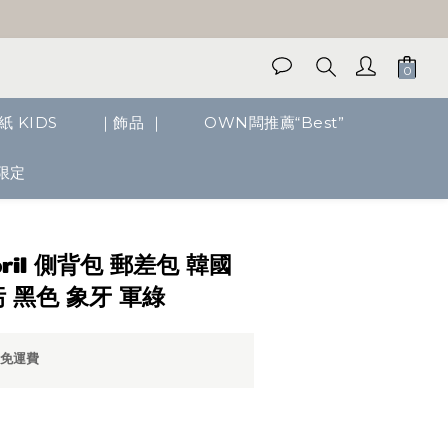
紙 KIDS
｜飾品 ｜
OWN闆推薦“Best”
限定
立即購買
pril 側背包 郵差包 韓國
 黑色 象牙 軍綠
0免運費