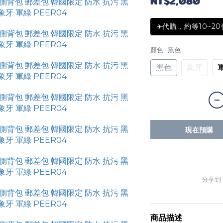
NT$2,080
✈️代購，約等10~2
顏色
: 黑色
黑色
象牙
現在預購
分享到
商品描述