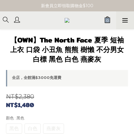
單筆消費滿 $3000 即享免運
新會員立即領取購物金$100
單筆消費滿 $3000 即享免運
【OWN】The North Face 夏季 短袖
上衣 口袋 小丑魚 熊熊 樹懶 不分男女
白標 黑色 白色 燕麥灰
全店，全館滿$3000免運費
NT$2,380
NT$1,480
顏色
: 黑色
黑色
白色
燕麥灰