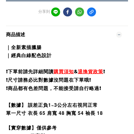
分享到
商品描述
｜全新素描臘腸
｜經典白綠配色設計
❗️
下單前請先詳細閱讀
購買須知
&
退換貨政策
❗️
❗️尺寸請務必比對數據沒問題在下單哦❗️
❗️商品都有色差問題，不能接受請自行略過❗️
【數據】 誤差正負1~3公分左右視同正常
單一尺寸 衣長 65 肩寬 48 胸寬 54 袖長 18
【實穿數據】僅供參考