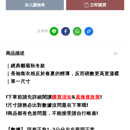
加入購物車
立即購買
分享到
商品描述
｜經典雛菊秋冬款
｜長袖衛衣相反於春夏的輕薄，反而磅數更高更溫暖
｜單一尺寸
❗️
下單前請先詳細閱讀
購買須知
&
退換貨政策
❗️
❗️尺寸請務必比對數據沒問題在下單哦❗️
❗️商品都有色差問題，不能接受請自行略過❗️
【數據】 誤差正負1~3公分左右視同正常