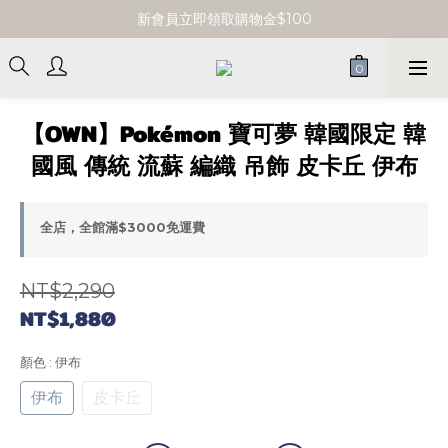
單筆消費滿 $3000 即享免運
新會員立即領取購物金$100
單筆消費滿 $3000 即享免運
【OWN】Pokémon 寶可夢 韓國限定 韓
國風 傳統 流蘇 編織 吊飾 皮卡丘 伊布
全店，全館滿$3000免運費
NT$2,290
NT$1,880
顏色
: 伊布
伊布
皮卡丘