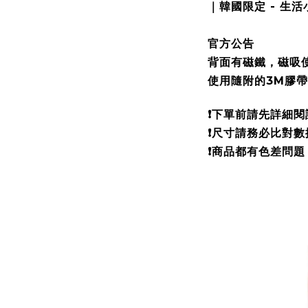
｜韓國限定 - 生活
官方公告
背面有磁鐵，磁吸使
使用隨附的3M膠帶
❗️
下單前請先詳細閱
❗️尺寸請務必比對數
❗️商品都有色差問題