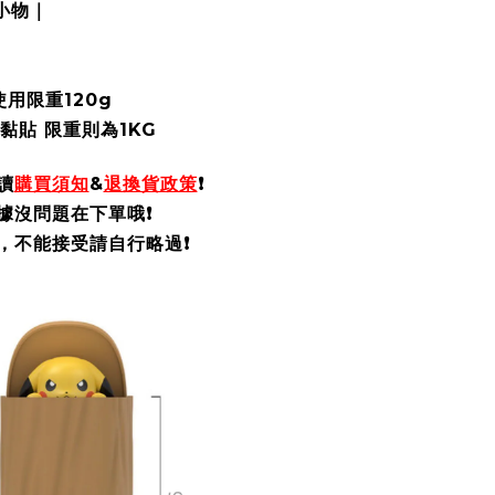
小物｜
用限重120g
黏貼 限重則為1KG
讀
購買須知
&
退換貨政策
❗️
據沒問題在下單哦❗️
，不能接受請自行略過❗️