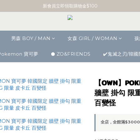
單筆消費滿 $3000 即享免運
新會員立即領取購物金$100
單筆消費滿 $3000 即享免運
男森 BOY / MAN
女森 GIRL / WOMAN
孩
Pokemon 寶可夢
⬢ ZO&FRIENDS
✔️鬼滅之刃/韓國
【OWN】POK
牆壁 掛勾 限重
百變怪
全店，全館滿$300