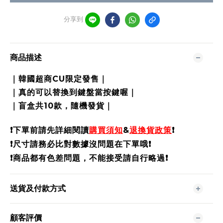
分享到
商品描述
｜
韓國超商CU限定發售
｜
｜
真的可以替換到鍵盤當按鍵喔
｜
｜
盲盒共10款，隨機發貨
｜
❗️
下單前請先詳細閱讀
購買須知
&
退換貨政策
❗️
❗️尺寸請務必比對數據沒問題在下單哦❗️
❗️商品都有色差問題，不能接受請自行略過❗️
送貨及付款方式
顧客評價