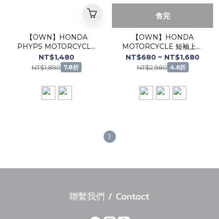
售完
【OWN】HONDA
【OWN】HONDA
PHYPS MOTORCYCLE
MOTORCYCLE 短袖上衣
短袖 上衣 賽車服 夏季 男女
刺繡 素T 兩件組 不分男女
NT$1,480
NT$680 ~ NT$1,680
通用 黑色 米白 卡其色
NT$1,890
NT$2,980
7.8折
4.6折
1
聯繫我們 / Contact